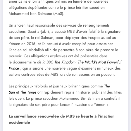
américains et britanniques ont mis en lumière de nouvelles
allégations stupéfiantes contre le prince héritier saoudien
Mohammed ben Salmane (MbS).
Un ancien haut responsable des services de renseignements
saoudiens, Saad al-Jabri, a accusé MBS d’avoir falsifié la signature
de son père, le roi Salman, pour déployer des troupes au sol au
Yémen en 2015, et l’a accusé d’avoir conspiré pour assassiner
l’ancien roi Abdallah afin de permettre à son père de prendre le
pouvoir. Ces allégations explosives ont été présentées dans
le documentaire
de la BBC
The Kingdom: The World’s Most Powerful
Prince
, qui a suscité une nouvelle vague d’examens minutieux des
actions controversées de MBS lors de son ascension au pouvoir.
Les principaux tabloïds et journaux britanniques comme
The
Sun
et
The Times
ont rapidement repris l’histoire, publiant des titres
tels que « Le prince saoudien Mohammed Bin Salman a contrefait
la signature de son père pour lancer l’invasion du Yémen ».
La surveillance renouvelée de MBS se heurte à l’inaction
occidentale