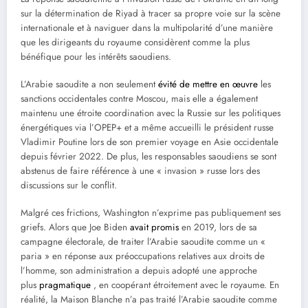
sur la détermination de Riyad à tracer sa propre voie sur la scène
internationale et à naviguer dans la multipolarité d’une manière
que les dirigeants du royaume considèrent comme la plus
bénéfique pour les intérêts saoudiens.
L’Arabie saoudite a non seulement
évité de mettre en œuvre
les
sanctions occidentales contre Moscou, mais elle a également
maintenu une étroite coordination avec la Russie sur les politiques
énergétiques via l’OPEP+ et a même accueilli le président russe
Vladimir Poutine lors de son premier voyage en Asie occidentale
depuis février 2022. De plus, les responsables saoudiens se sont
abstenus de faire référence à une « invasion » russe lors des
discussions sur le conflit.
Malgré ces frictions, Washington n’exprime pas publiquement ses
griefs. Alors que Joe Biden
avait promis
en 2019, lors de sa
campagne électorale, de traiter l’Arabie saoudite comme un «
paria » en réponse aux préoccupations relatives aux droits de
l’homme, son administration a depuis adopté une approche
plus
pragmatique
, en coopérant étroitement avec le royaume. En
réalité, la Maison Blanche n’a pas traité l’Arabie saoudite comme