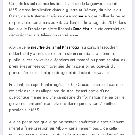
Ces articles ont relancé les débats autour de la gouvernance de
MBS, de son implication dans la guerre au Yémen, du blocus du
Qatar, de la tristement célèbre «
escroquerie
» des milliardaires et
responsables saoudiens au Ritz-Carlton, et de la saga de 2017 dans
laquelle le Premier ministre libanais
Saad Hariri
a été contraint de
démissionner à la télévision saoudienne.
Alors que le
meurtre de Jamal Khashoggi
au consulat saoudien
d’Istanbul il y a près de six ans reste encore dans la mémoire
publique, ces nouvelles allégations ont ramené au premier plan les
premières années controversées de l’ascension au pouvoir du
prince héritier en tant que dirigeant de facto du royaume.
Pourtant, les experts interrogés par
The Cradle
ne croient pas que
ces articles sur les allégations de Jabri fassent partie d’une
quelconque manière d’une campagne d’information menée par le
gouvernement américain et/ou britannique et visant à mettre la
pression sur MBS.
« Je ne pense pas que le gouvernement américain ait actuellement
intérêt à faire pression sur MbS – certainement pas… de cette
manière en ce moment, ou de toute autre manière », a déclaré
au