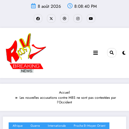
Aller
8 août 2026
8:08:41 PM
au
contenu
Accueil
Les nouvelles accusations contre MBS ne sont pas contestées par
l’Occident
Afrique
Guerre
Internationale
Proche Et Moyen Orient