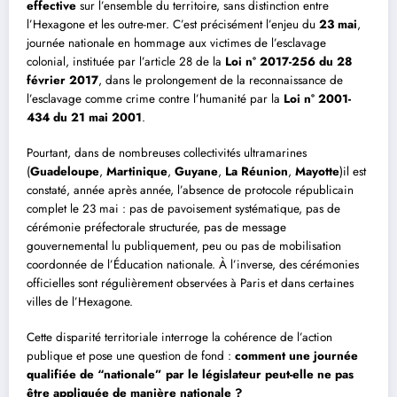
effective
sur l’ensemble du territoire, sans distinction entre
l’Hexagone et les outre-mer. C’est précisément l’enjeu du
23 mai
,
journée nationale en hommage aux victimes de l’esclavage
colonial, instituée par l’article 28 de la
Loi n° 2017-256 du 28
février 2017
, dans le prolongement de la reconnaissance de
l’esclavage comme crime contre l’humanité par la
Loi n° 2001-
434 du 21 mai 2001
.
Pourtant, dans de nombreuses collectivités ultramarines
(
Guadeloupe
,
Martinique
,
Guyane
,
La Réunion
,
Mayotte
)il est
constaté, année après année, l’absence de protocole républicain
complet le 23 mai : pas de pavoisement systématique, pas de
cérémonie préfectorale structurée, pas de message
gouvernemental lu publiquement, peu ou pas de mobilisation
coordonnée de l’Éducation nationale. À l’inverse, des cérémonies
officielles sont régulièrement observées à Paris et dans certaines
villes de l’Hexagone.
Cette disparité territoriale interroge la cohérence de l’action
publique et pose une question de fond :
comment une journée
qualifiée de “nationale” par le législateur peut-elle ne pas
être appliquée de manière nationale ?