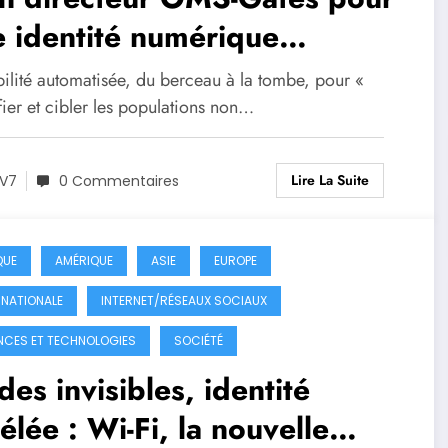
 identité numérique
diale, une surveillance
bilité automatisée, du berceau à la tombe, pour «
ée sur l’IA et un suivi
fier et cibler les populations non…
cinal à vie pour chaque
Lire La Suite
rsonne
V7
0 Commentaires
QUE
AMÉRIQUE
ASIE
EUROPE
RNATIONALE
INTERNET/RÉSEAUX SOCIAUX
NCES ET TECHNOLOGIES
SOCIÉTÉ
es invisibles, identité
élée : Wi-Fi, la nouvelle