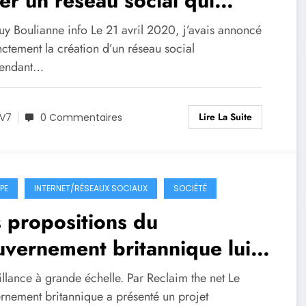
er un réseau social qui
semblera les personnes qui
uy Boulianne info Le 21 avril 2020, j’avais annoncé
lent socialiser sans craindre
ctement la création d’un réseau social
pendant…
censure et l’exclusion
Lire La Suite
V7
0 Commentaires
PE
INTERNET/RÉSEAUX SOCIAUX
SOCIÉTÉ
 propositions du
vernement britannique lui
mettraient d’effectuer une
llance à grande échelle. Par Reclaim the net Le
veillance massive de TOUS
rnement britannique a présenté un projet