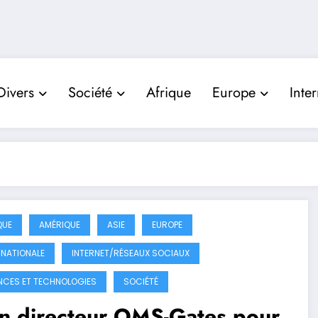
Divers
Société
Afrique
Europe
Inte
QUE
AMÉRIQUE
ASIE
EUROPE
RNATIONALE
INTERNET/RÉSEAUX SOCIAUX
NCES ET TECHNOLOGIES
SOCIÉTÉ
an directeur OMS-Gates pour