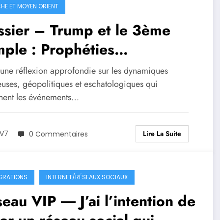
HE ET MOYEN ORIENT
sier – Trump et le 3ème
ple : Prophéties
sianiques, guerre au
 une réflexion approfondie sur les dynamiques
yen-Orient, accord
euses, géopolitiques et eschatologiques qui
nent les événements…
braham et le projet du
nd Israël
Lire La Suite
V7
0 Commentaires
GRATIONS
INTERNET/RÉSEAUX SOCIAUX
eau VIP ― J’ai l’intention de