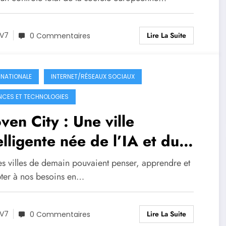
Lire La Suite
V7
0 Commentaires
RNATIONALE
INTERNET/RÉSEAUX SOCIAUX
NCES ET TECHNOLOGIES
en City : Une ville
elligente née de l’IA et du
ant
les villes de demain pouvaient penser, apprendre et
pter à nos besoins en…
Lire La Suite
V7
0 Commentaires