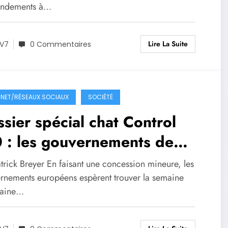
endements à…
 utilisateurs d’un service
ernet dans un délai précis
Lire La Suite
V7
0 Commentaires
RNET/RÉSEAUX SOCIAUX
SOCIÉTÉ
sier spécial chat Control
 : les gouvernements de
E s’apprêtent à approuver la
trick Breyer En faisant une concession mineure, les
 de la messagerie privée et
rnements européens espèrent trouver la semaine
haine…
cryptage sécurisé