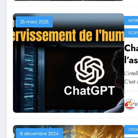
INTE
25 mars 2025
SCIE
Ch
l’a
L'inte
C'est 
R
CRO
8 décembre 2024