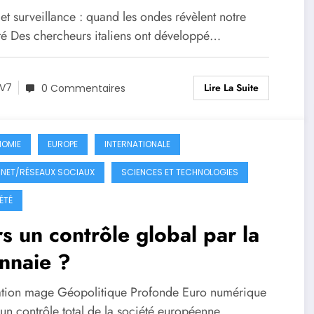
ntière de la surveillance
et surveillance : quand les ondes révèlent notre
ité Des chercheurs italiens ont développé…
Lire La Suite
V7
0 Commentaires
OMIE
EUROPE
INTERNATIONALE
RNET/RÉSEAUX SOCIAUX
SCIENCES ET TECHNOLOGIES
ÉTÉ
s un contrôle global par la
nnaie ?
tration mage Géopolitique Profonde Euro numérique
 un contrôle total de la société européenne…