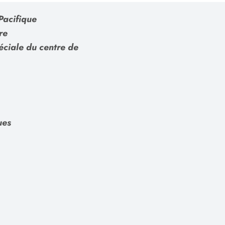
Pacifique
re
éciale du centre de
ues