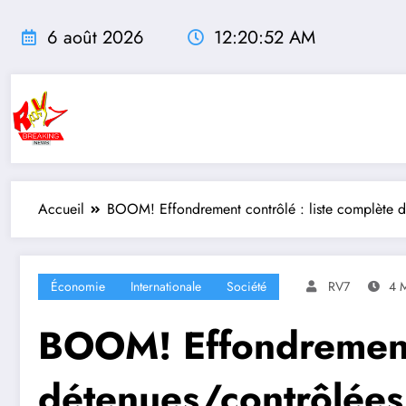
Aller
au
6 août 2026
12:20:53 AM
contenu
Accueil
BOOM! Effondrement contrôlé : liste complète d
Économie
Internationale
Société
RV7
4 
BOOM! Effondrement
détenues/contrôlées 