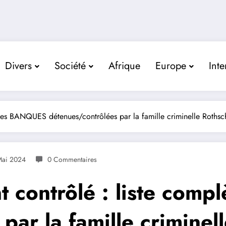
Divers
Société
Afrique
Europe
Inte
es BANQUES détenues/contrôlées par la famille criminelle Rothsc
Mai 2024
0 Commentaires
 contrôlé : liste com
par la famille criminel