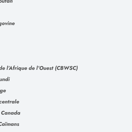
outan
govine
de l’Afrique de l’Ouest (CBWSC)
undi
dge
centrale
u Canada
 Caïmans