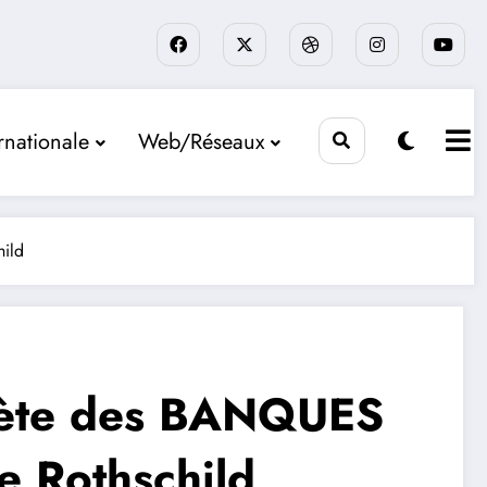
rnationale
Web/Réseaux
hild
plète des BANQUES
le Rothschild