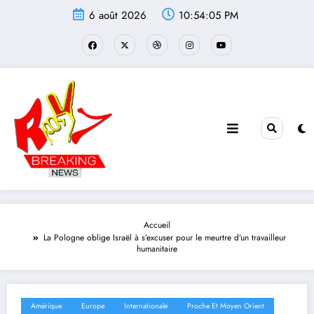
Aller
6 août 2026
10:54:06 PM
au
contenu
Accueil
La Pologne oblige Israël à s’excuser pour le meurtre d’un travailleur
humanitaire
Amérique
Europe
Internationale
Proche Et Moyen Orient