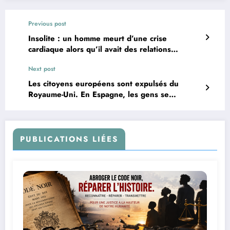
Previous post
Insolite : un homme meurt d’une crise
cardiaque alors qu’il avait des relations
sexuelles lors d’un voyage d’affaires. Sa femme
Next post
doit être indemnisée
Les citoyens européens sont expulsés du
Royaume-Uni. En Espagne, les gens se
demandent : pourquoi ne pas traiter les
Britanniques de la même manière ?
PUBLICATIONS LIÉES