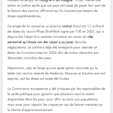
Pendant ce temps, en
Hongrie
et
en Pologne
, Pfizer intente une
action en justice après que ces pays ont cessé de payer leur part de
la facture des vaccins, affirmant qu’ils n’avaient pas besoin de
doses supplémentaires.
Ce projet de loi concerne un énorme
contrat
d’environ 1,1 milliard
de doses du vaccin Pfizer/BioNTech signé par l’UE en 2021, qui a
depuis fait l’objet d’un examen minutieux en raison du
rôle
personnel qu’Ursula von der Leyen a pu jouer
dans les
négociations. Le contrat a déjà été renégocié pour retarder et
étaler les livraisons jusqu’en 2026 afin de mieux répondre aux
demandes moindres des pays.
Néanmoins, cela ne laisse qu’une seule option vaccinale sur la
table. Les vaccins restants de Moderna, Novavax et d’autres sont soit
expirés, soit les doses ont toutes été livrées.
La Commission européenne a été critiquée par les responsables de
la santé publique pour garantir que plusieurs vaccins soient
disponibles dans les pays, pour offrir le choix aux populations,
mais aussi pour répartir les risques en cas de futures menaces sur
la chaîne d’approvisionnement.