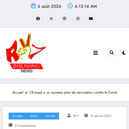
Aller
6 août 2026
4:13:15 AM
au
contenu
Accueil
L’Europe a un nouveau plan de vaccination contre le Covid
Europe
Santé
Société
RV7
21 Janvier 2024
0 Commentaires