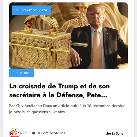
28 novembre 2024
NON CLASSÉ
La croisade de Trump et de son
secrétaire à la Défense, Pete
Hegseth : Activer l’Armaguédon et
Par Guy Boulianne Dans un article publié le 16 novembre dernier,
construire le Troisième Temple de
je posais les questions suivantes…
Jérusalem
RV7
0 Commentaires
Lire La Suite