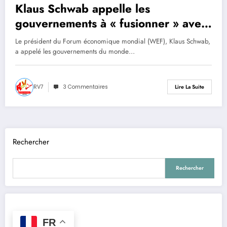
Klaus Schwab appelle les
gouvernements à « fusionner » avec
l’élite patronale non élue
Le président du Forum économique mondial (WEF), Klaus Schwab,
a appelé les gouvernements du monde…
RV7
3 Commentaires
Lire La Suite
Rechercher
Rechercher
FR