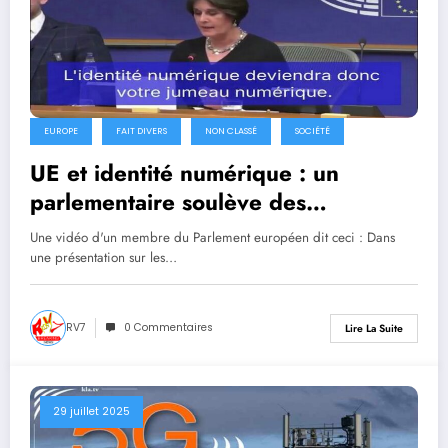
EUROPE
FAIT DIVERS
NON CLASSÉ
SOCIÉTÉ
UE et identité numérique : un
parlementaire soulève des
interrogations juridiques
Une vidéo d'un membre du Parlement européen dit ceci : Dans
une présentation sur les…
RV7
0 Commentaires
Lire La Suite
29 juillet 2025