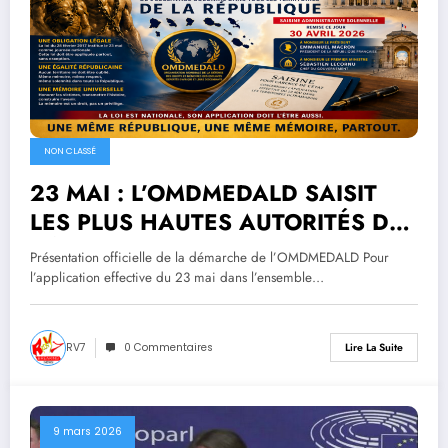
NON CLASSÉ
23 MAI : L’OMDMEDALD SAISIT
LES PLUS HAUTES AUTORITÉS DE
L’ÉTAT POUR CARENCE
Présentation officielle de la démarche de l’OMDMEDALD Pour
D’APPLICATION DE LA LOI DANS
l’application effective du 23 mai dans l’ensemble…
LES OUTRE-MER
RV7
0 Commentaires
Lire La Suite
9 mars 2026