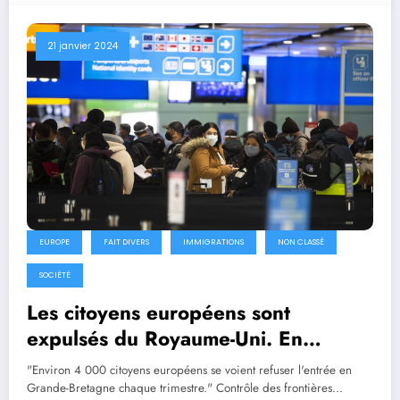
21 janvier 2024
EUROPE
FAIT DIVERS
IMMIGRATIONS
NON CLASSÉ
SOCIÉTÉ
Les citoyens européens sont
expulsés du Royaume-Uni. En
Espagne, les gens se demandent :
"Environ 4 000 citoyens européens se voient refuser l'entrée en
pourquoi ne pas traiter les
Grande-Bretagne chaque trimestre." Contrôle des frontières…