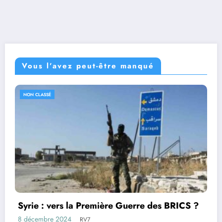
Vous l’avez peut-être manqué
NON CLASSÉ
CS ?
La croisade de Trump et de son secrétair
la Défense, Pete Hegseth : Activer