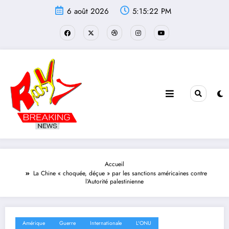
Aller
6 août 2026
5:15:23 PM
au
contenu
Accueil
La Chine « choquée, déçue » par les sanctions américaines contre
l’Autorité palestinienne
Amérique
Guerre
Internationale
L'ONU