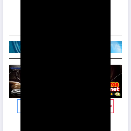
share
tweet
share
pin
post
share