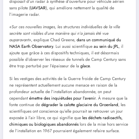
disposait d’un radar à synthèse d’ouverture pour véhicule aérien
sans pilote (
UAVSAR
), qui améliore nettement la qualité de
l’imagerie radar.
«Sur ces nouvelles images, les structures individuelles de la ville
secrète sont visibles d’une manière qui n’a jamais été vue
auparavant»
, explique Chad Greene,
dans un communiqué du
NASA Earth Observatory
. Lui aussi scientifique
au sein du JPL
, il
ajoute que grâce à ces dispositifs techniques, il est désormais
possible d’observer les réseaux de tunnels de Camp Century sans
être trop perturbé par l’épaisseur de la
glace
.
Si les vestiges des activités de la Guerre froide de Camp Century
ne représentent actuellement aucune menace en raison de la
profondeur actuelle de l’installation abandonnée, on peut
cependant
émettre des inquiétudes pour l’avenir
. À mesure que la
fonte continue de
dégrader la calotte glaciaire du Groenland
, les
scientifiques ont conscience qu’elle pourrait se retrouver un jour
exposée à l’air libre, ce qui signifie que
les déchets radioactifs,
chimiques ou biologiques abandonnés
lors de la mise hors service
de l’installation en 1967 pourraient également refaire surface.