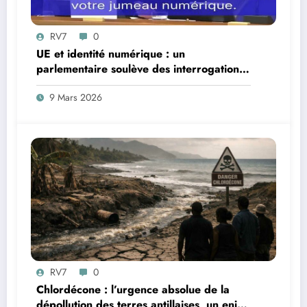
RV7
0
UE et identité numérique : un
parlementaire soulève des interrogations
juridiques
9 Mars 2026
RV7
0
Chlordécone : l’urgence absolue de la
dépollution des terres antillaises, un enjeu