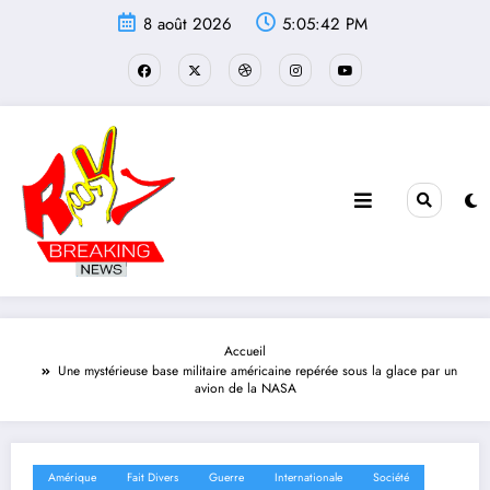
Aller
8 août 2026
5:05:43 PM
au
contenu
Accueil
Une mystérieuse base militaire américaine repérée sous la glace par un
avion de la NASA
Amérique
Fait Divers
Guerre
Internationale
Société