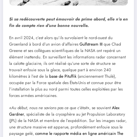
Si sa redécouverte peut émouvoir de prime abord, elle n’a en
fin de compte rien d’une bonne nouvelle.
En avril 2024, c’est alors qu’ils survolaient le nord-ouest du
Groenland à bord d’un avion d’affaires
Gulfstream III
que Chad
Greene et ses collègues scientifiques de la NASA ont repéré un
élément inattendu. En surveillant les informations radar concernant
la calotte glaciaire, ils ont réalisé qu’une sorte de structure se
trouvait enfouie sous la glace, quelque part à environ 240
kilomètres à l’est de la
base de Pituffik
(anciennement Thulé),
occupée par la Force spatiale des États-Unis et connue pour être
l’installation la plus au nord parmi toutes celles exploitées par les
forces armées américaines.
«Au début, nous ne savions pas ce que c’était»
, se souvient
Alex
Gardner
, spécialiste de la cryosphère au Jet Propulsion Laboratory
(JPL) de la NASA et membre de l’expédition. Sur les images radar,
une structure massive est apparue, profondément enfouie sous le
paysage gelé,
comme le rapporte média en ligne américain The