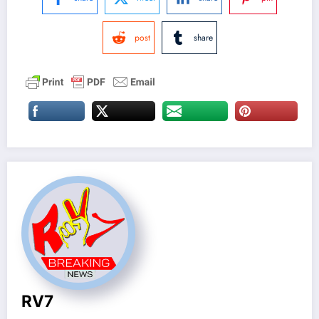
post
share
RV7