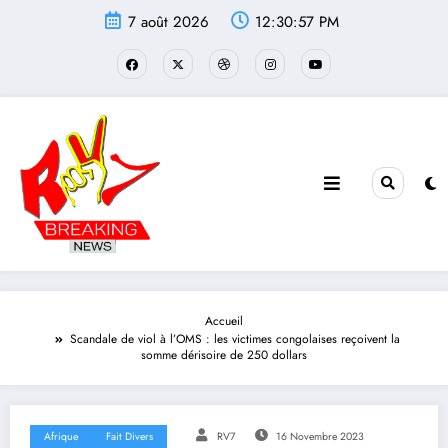
Aller
7 août 2026
12:30:58 PM
au
contenu
Accueil
Scandale de viol à l’OMS : les victimes congolaises reçoivent la
somme dérisoire de 250 dollars
Afrique
Fait Divers
RV7
16 Novembre 2023