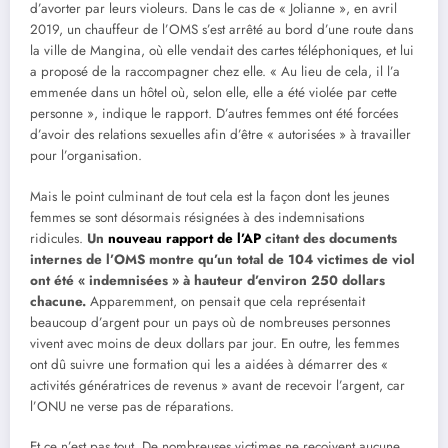
d’avorter par leurs violeurs. Dans le cas de « Jolianne », en avril
2019, un chauffeur de l’OMS s’est arrêté au bord d’une route dans
la ville de Mangina, où elle vendait des cartes téléphoniques, et lui
a proposé de la raccompagner chez elle. « Au lieu de cela, il l’a
emmenée dans un hôtel où, selon elle, elle a été violée par cette
personne », indique le rapport. D’autres femmes ont été forcées
d’avoir des relations sexuelles afin d’être « autorisées » à travailler
pour l’organisation.
Mais le point culminant de tout cela est la façon dont les jeunes
femmes se sont désormais résignées à des indemnisations
ridicules.
Un
nouveau rapport de l’AP
citant des documents
internes de l’OMS montre qu’un total de 104 victimes de viol
ont été « indemnisées » à hauteur d’environ 250 dollars
chacune.
Apparemment, on pensait que cela représentait
beaucoup d’argent pour un pays où de nombreuses personnes
vivent avec moins de deux dollars par jour. En outre, les femmes
ont dû suivre une formation qui les a aidées à démarrer des «
activités génératrices de revenus » avant de recevoir l’argent, car
l’ONU ne verse pas de réparations.
Et ce n’est pas tout. De nombreuses victimes ne reçoivent aucune