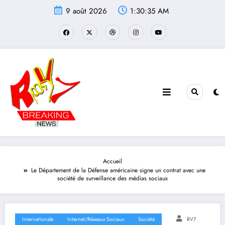
Aller
9 août 2026
1:30:35 AM
au
contenu
Accueil
Le Département de la Défense américaine signe un contrat avec une
société de surveillance des médias sociaux
Internationale
Internet/Réseaux Sociaux
Société
RV7