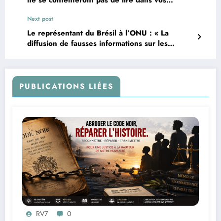
ne se contenteront pas de lire dans vos
pensées, ils le changeront et plus encore
Next post
Le représentant du Brésil à l’ONU : « La
diffusion de fausses informations sur les
questions de santé constitue… une possible
infraction pénale »
PUBLICATIONS LIÉES
RV7
0