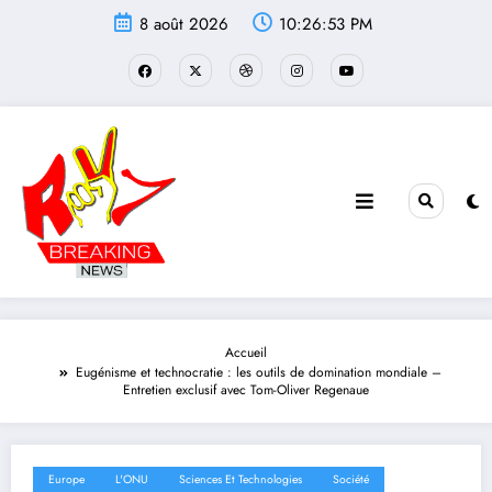
Aller
8 août 2026
10:26:54 PM
au
contenu
Accueil
Eugénisme et technocratie : les outils de domination mondiale –
Entretien exclusif avec Tom-Oliver Regenaue
Europe
L'ONU
Sciences Et Technologies
Société