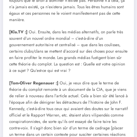
toujours que le droit à dominer n’existe pas. Personne n’a cela, ça
n’a jamais existé, ça n’existera jamais. Tous les êtres humains sont
égaux et ces personnes ne le voient manifestement pas de cette
manière.
[Kla.TV :]
Oui. Ensuite, dans les médias alternatifs, on parle très
souvent d’un nouvel ordre mondial – c’est-à-dire d’un
gouvernement autoritaire et centralisé – que dans les coulisses,
certains clubs/clans se mettent d’accord sur des choses pour ensuite
en faire profiter le monde. Les grands médias fustigent bien sûr
cette théorie du complot. La question est : Quelle est votre opinion
à ce sujet ? Qu’est-ce qui est vrai ?
[Tom-Oliver Regenauer :]
Oui, je veux dire que le terme de
théorie du complot remonte à un document de la CIA, que je viens
de relier à nouveau dans l’article actuel. Cela a bien sûr été lancé à
l’époque afin de dénigrer les détracteurs de l’histoire de John F.
Kennedy, c’est-à-dire tous ceux qui avaient des doutes sur le narratif
officiel et le Rapport Warren, etc. étaient alors vilipendés comme
conspirationnistes, de sorte qu’ils ont essayé de faire taire les
contre-voix. Il s’agit donc bien sûr d’un terme de cadrage [placer
un terme dans un certain contexte pour susciter certaines réactions