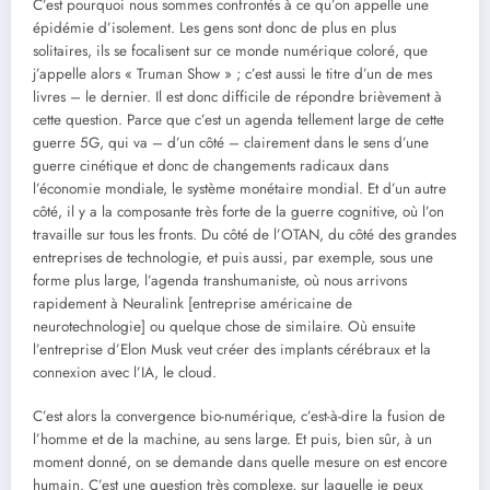
C’est pourquoi nous sommes confrontés à ce qu’on appelle une
épidémie d’isolement. Les gens sont donc de plus en plus
solitaires, ils se focalisent sur ce monde numérique coloré, que
j’appelle alors « Truman Show » ; c’est aussi le titre d’un de mes
livres – le dernier. Il est donc difficile de répondre brièvement à
cette question. Parce que c’est un agenda tellement large de cette
guerre 5G, qui va – d’un côté – clairement dans le sens d’une
guerre cinétique et donc de changements radicaux dans
l’économie mondiale, le système monétaire mondial. Et d’un autre
côté, il y a la composante très forte de la guerre cognitive, où l’on
travaille sur tous les fronts. Du côté de l’OTAN, du côté des grandes
entreprises de technologie, et puis aussi, par exemple, sous une
forme plus large, l’agenda transhumaniste, où nous arrivons
rapidement à Neuralink [entreprise américaine de
neurotechnologie] ou quelque chose de similaire. Où ensuite
l’entreprise d’Elon Musk veut créer des implants cérébraux et la
connexion avec l’IA, le cloud.
C’est alors la convergence bio-numérique, c’est-à-dire la fusion de
l’homme et de la machine, au sens large. Et puis, bien sûr, à un
moment donné, on se demande dans quelle mesure on est encore
humain. C’est une question très complexe, sur laquelle je peux