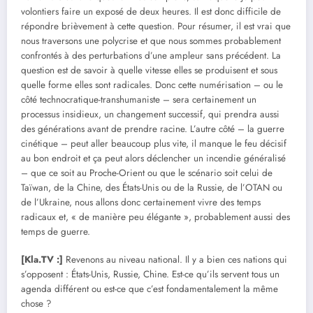
volontiers faire un exposé de deux heures. Il est donc difficile de
répondre brièvement à cette question. Pour résumer, il est vrai que
nous traversons une polycrise et que nous sommes probablement
confrontés à des perturbations d’une ampleur sans précédent. La
question est de savoir à quelle vitesse elles se produisent et sous
quelle forme elles sont radicales. Donc cette numérisation – ou le
côté technocratique-transhumaniste – sera certainement un
processus insidieux, un changement successif, qui prendra aussi
des générations avant de prendre racine. L’autre côté – la guerre
cinétique – peut aller beaucoup plus vite, il manque le feu décisif
au bon endroit et ça peut alors déclencher un incendie généralisé
– que ce soit au Proche-Orient ou que le scénario soit celui de
Taïwan, de la Chine, des États-Unis ou de la Russie, de l’OTAN ou
de l’Ukraine, nous allons donc certainement vivre des temps
radicaux et, « de manière peu élégante », probablement aussi des
temps de guerre.
[Kla.TV :]
Revenons au niveau national. Il y a bien ces nations qui
s’opposent : États-Unis, Russie, Chine. Est-ce qu’ils servent tous un
agenda différent ou est-ce que c’est fondamentalement la même
chose ?