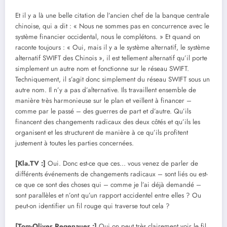
Et il y a là une belle citation de l’ancien chef de la banque centrale
chinoise, qui a dit : « Nous ne sommes pas en concurrence avec le
système financier occidental, nous le complétons. » Et quand on
raconte toujours : « Oui, mais il y a le système alternatif, le système
alternatif SWIFT des Chinois », il est tellement alternatif qu’il porte
simplement un autre nom et fonctionne sur le réseau SWIFT.
Techniquement, il s’agit donc simplement du réseau SWIFT sous un
autre nom. Il n’y a pas d’alternative. Ils travaillent ensemble de
manière très harmonieuse sur le plan et veillent à financer –
comme par le passé – des guerres de part et d’autre. Qu’ils
financent des changements radicaux des deux côtés et qu’ils les
organisent et les structurent de manière à ce qu’ils profitent
justement à toutes les parties concernées.
[Kla.TV :]
Oui. Donc est-ce que ces… vous venez de parler de
différents événements de changements radicaux – sont liés ou est-
ce que ce sont des choses qui – comme je l’ai déjà demandé –
sont parallèles et n’ont qu’un rapport accidentel entre elles ? Ou
peut-on identifier un fil rouge qui traverse tout cela ?
[Tom-Oliver Regenauer :]
Oui on peut très clairement voir le fil