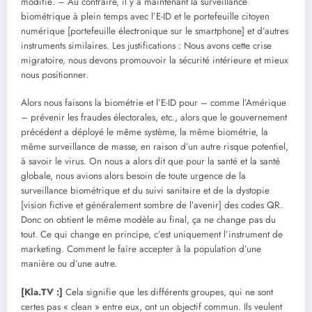
modifié. – Au contraire, il y a maintenant la surveillance
biométrique à plein temps avec l’E-ID et le portefeuille citoyen
numérique [portefeuille électronique sur le smartphone] et d’autres
instruments similaires. Les justifications : Nous avons cette crise
migratoire, nous devons promouvoir la sécurité intérieure et mieux
nous positionner.
Alors nous faisons la biométrie et l’E-ID pour – comme l’Amérique
– prévenir les fraudes électorales, etc., alors que le gouvernement
précédent a déployé le même système, la même biométrie, la
même surveillance de masse, en raison d’un autre risque potentiel,
à savoir le virus. On nous a alors dit que pour la santé et la santé
globale, nous avions alors besoin de toute urgence de la
surveillance biométrique et du suivi sanitaire et de la dystopie
[vision fictive et généralement sombre de l’avenir] des codes QR.
Donc on obtient le même modèle au final, ça ne change pas du
tout. Ce qui change en principe, c’est uniquement l’instrument de
marketing. Comment le faire accepter à la population d’une
manière ou d’une autre.
[Kla.TV :]
Cela signifie que les différents groupes, qui ne sont
certes pas « clean » entre eux, ont un objectif commun. Ils veulent