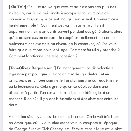
[Kla.TV :]
Or, il se trouve que cette caste n’est pas non plus très
« clean », car le pouvoir incite à accaparer toujours plus de
pouvoir – toujours que ce soit moi qui soit le seul. Comment cela
tient-il ensemble ? Comment peut-on imaginer qu’il y ait
apparemment un plan qu’ils suivent pendant des générations, alors
qu’ils ne sont pas en mesure de coopérer réellement – comme
maintenant par exemple au niveau de la commune, où l’on veut
faire quelque chose pour le village. Comment faut-il s’y prendre ?
Comment fonctionne une telle cohésion ?
[Tom-Oliver Regenauer :]
En management, on dit volontiers
« gestion par politique ». Donc on met des garde-fous et en
principe, c’est un peu comme le transhumanisme ou l’eugénisme
ou la technocratie. Cela signifie qu’on se déplace dans une
direction à partir d’un certain narratif, d’une idéologie, d’un
concept. Bien sûr, il y a des bifurcations et des obstacles entre les
deux.
Alors bien sûr, il y a aussi les conflits internes. On le voit très bien
en Amérique, où il y a le bloc conservateur, composé à l’époque
de George Bush et Dick Cheney, etc. Et toute cette clique est le bloc