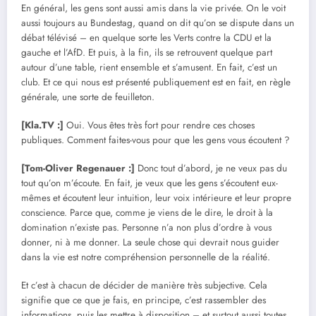
En général, les gens sont aussi amis dans la vie privée. On le voit
aussi toujours au Bundestag, quand on dit qu’on se dispute dans un
débat télévisé – en quelque sorte les Verts contre la CDU et la
gauche et l’AfD. Et puis, à la fin, ils se retrouvent quelque part
autour d’une table, rient ensemble et s’amusent. En fait, c’est un
club. Et ce qui nous est présenté publiquement est en fait, en règle
générale, une sorte de feuilleton.
[Kla.TV :]
Oui. Vous êtes très fort pour rendre ces choses
publiques. Comment faites-vous pour que les gens vous écoutent ?
[Tom-Oliver Regenauer :]
Donc tout d’abord, je ne veux pas du
tout qu’on m’écoute. En fait, je veux que les gens s’écoutent eux-
mêmes et écoutent leur intuition, leur voix intérieure et leur propre
conscience. Parce que, comme je viens de le dire, le droit à la
domination n’existe pas. Personne n’a non plus d’ordre à vous
donner, ni à me donner. La seule chose qui devrait nous guider
dans la vie est notre compréhension personnelle de la réalité.
Et c’est à chacun de décider de manière très subjective. Cela
signifie que ce que je fais, en principe, c’est rassembler des
informations, puis les mettre à disposition – et surtout aussi toutes