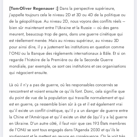
[Tom-Oliver Regenauer :]
Dans la perspective supérieure,
j’appelle toujours cela le niveau 2D et 3D ou 4D de la politique ou
de la géopolitique. Au niveau 2D, nous voyons des conflits réels –
bien sûr maintenant entre l’Ukraine et la Russie – où des gens
meurent, beaucoup trop de gens, dans une guerre cinétique qui
est réellement menée. Mais au niveau supérieur, au niveau 3D
pour ainsi dire, il y a justement les institutions en question comme
l’ONU ou la Banque des règlements internationaux à Bâle. Et si on
regarde l’histoire de la Première ou de la Seconde Guerre
mondiale, par exemple, ce sont ces institutions et ces organisations
qui négocient ensuite.
Là où il n’y a pas de guerre, où les responsables concernés se
rencontrent et voient ensuite ce qu’ils font. Donc, cela signifie que
du point de vue de la population qui travaille normalement et qui
est en guerre, ça ressemble bien sûr à ça et il est également vrai
qu’il existe un conflit cinétique, qu’il y a un danger de guerre entre
la Chine et l’Amérique et qu’il existe un état de (qu’il y a la) guerre
en Ukraine. D’un autre côté, il faut voir que ces 193 États membres
de l’ONU se sont tous engagés dans l’Agenda 2030 et qu’ils le
soutiennent et le mettent en œuvre en conséquence. On le voit très