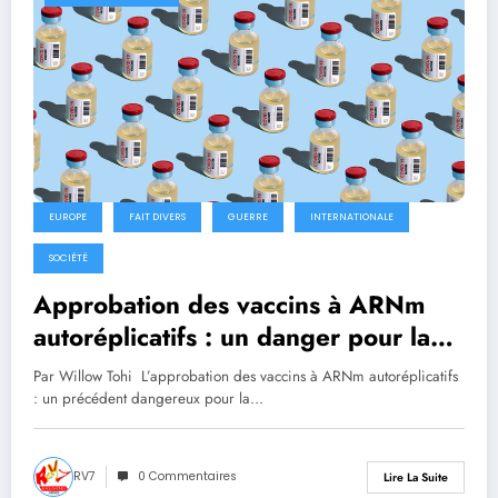
EUROPE
FAIT DIVERS
GUERRE
INTERNATIONALE
SOCIÉTÉ
Approbation des vaccins à ARNm
autoréplicatifs : un danger pour la
liberté de santé
Par Willow Tohi L’approbation des vaccins à ARNm autoréplicatifs
: un précédent dangereux pour la…
RV7
0 Commentaires
Lire La Suite