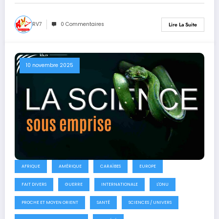
RV7
0 Commentaires
Lire La Suite
10 novembre 2025
AFRIQUE
AMÉRIQUE
CARAÏBES
EUROPE
FAIT DIVERS
GUERRE
INTERNATIONALE
L'ONU
PROCHE ET MOYEN ORIENT
SANTÉ
SCIENCES / UNIVERS