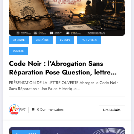
AFRIQUE
CARAÏBES
EUROPE
FAIT DIVERS
SOCIÉTÉ
Code Noir : l’Abrogation Sans
Réparation Pose Question, lettre
ouverte au Député Max Mathiasin
PRÉSENTATION DE LA LETTRE OUVERTE Abroger le Code Noir
Sans Réparation : Une Faute Historique…
RV7
0 Commentaires
Lire La Suite