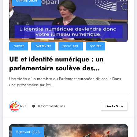
9 mars 2026
EUROPE
FAIT DIVERS
NON CLASSÉ
SOCIÉTÉ
UE et identité numérique : un
parlementaire soulève des
interrogations juridiques
Une vidéo d'un membre du Parlement européen dit ceci : Dans
une présentation sur les…
RV7
0 Commentaires
Lire La Suite
5 janvier 2026