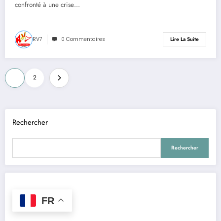
confronté à une crise…
RV7
0 Commentaires
Lire La Suite
Pagination
1
2
des
publications
Rechercher
Rechercher
FR