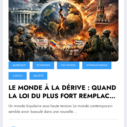
AMÉRIQUE
ÉCONOMIE
FAIT DIVERS
INTERNATIONALE
JUSTICE
SOCIÉTÉ
LE MONDE À LA DÉRIVE : QUAND
LA LOI DU PLUS FORT REMPLACE
LA MORALE ET LE DROIT
Un monde bipolaire sous haute tension Le monde contemporain
semble avoir basculé dans une nouvelle…