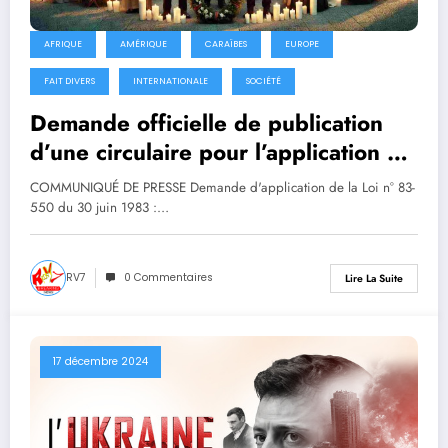
AFRIQUE
AMÉRIQUE
CARAÏBES
EUROPE
FAIT DIVERS
INTERNATIONALE
SOCIÉTÉ
Demande officielle de publication
d’une circulaire pour l’application de
la loi n° 83-550 du 30 juin 1983
COMMUNIQUÉ DE PRESSE Demande d'application de la Loi n° 83-
dans les Outre-mer
550 du 30 juin 1983 :…
RV7
0 Commentaires
Lire La Suite
17 décembre 2024