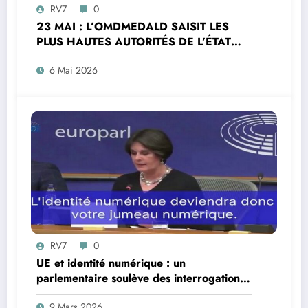
RV7
0
23 MAI : L’OMDMEDALD SAISIT LES
PLUS HAUTES AUTORITÉS DE L’ÉTAT
POUR CARENCE D’APPLICATION DE LA
6 Mai 2026
LOI DANS LES OUTRE-MER
RV7
0
UE et identité numérique : un
parlementaire soulève des interrogations
juridiques
9 Mars 2026