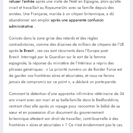
refuser l’entrée
après une visite de Noël en Espagne, alors qu’elle
vivait et travaillait au Royaume-Uni avec sa famille depuis des
années. Une Française, mariée à un citoyen britannique, a dû
abandonner son emploi
après une apparente confusion
administrative
.
Coincés dans la zone grise des retards et des règles
contradictoires, comme des dizaines de milliers de citoyens de l’UE
après
le Brexit
, ces cas sont récurrents dans l’Europe post-
Brexit. Interrogé par le Guardian sur le sort de la femme
espagnole, la réponse du ministère de l’Intérieur a repris des
phrases génériques : « La priorité numéro un de Border Force est
de garder nos frontières sûres et sécurisées, et nous ne ferons
jamais de compromis sur ce point », a déclaré un porte-parole.
Comment la détention d’une apprentie infirmière vétérinaire de 34
ans vivant avec son mari et sa belle-famille dans le Bedfordshire,
rentrant chez elle après un voyage pour rencontrer le bébé de sa
sœur et en possession d’un document du gouvernement
britannique attestant son droit de travailler, contribue-t-elle à des
frontières « sûres et sécurisées » ? Ce n’est évidemment pas le cas.