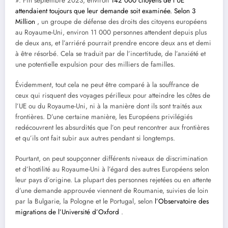
». Fin septembre 2023, environ
142 000 citoyens de l’UE
attendaient toujours que leur demande soit examinée.
Selon 3
Million
, un groupe de défense des droits des citoyens européens
au Royaume-Uni, environ 11 000 personnes attendent depuis plus
de deux ans, et l’arriéré pourrait prendre encore deux ans et demi
à être résorbé. Cela se traduit par de l’incertitude, de l’anxiété et
une potentielle expulsion pour des milliers de familles.
Évidemment, tout cela ne peut être comparé à la souffrance de
ceux qui risquent des voyages périlleux pour atteindre les côtes de
l’UE ou du Royaume-Uni, ni à la manière dont ils sont traités aux
frontières. D’une certaine manière, les Européens privilégiés
redécouvrent les absurdités que l’on peut rencontrer aux frontières
et qu’ils ont fait subir aux autres pendant si longtemps.
Pourtant, on peut soupçonner différents niveaux de discrimination
et d’hostilité au Royaume-Uni à l’égard des autres Européens selon
leur pays d’origine. La plupart des personnes rejetées ou en attente
d’une demande approuvée viennent de Roumanie, suivies de loin
par la Bulgarie, la Pologne et le Portugal, selon
l’Observatoire des
migrations de l’Université d’Oxford
.