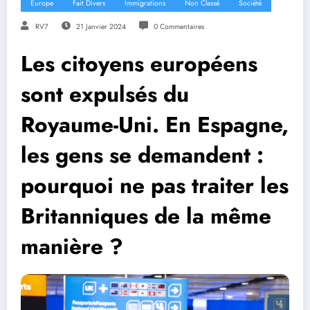
Europe
Fait Divers
Immigrations
Non Classé
Société
RV7
21 Janvier 2024
0 Commentaires
Les citoyens européens
sont expulsés du
Royaume-Uni. En Espagne,
les gens se demandent :
pourquoi ne pas traiter les
Britanniques de la même
manière ?