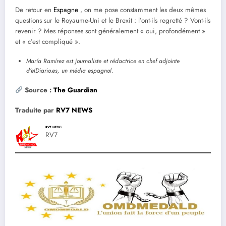
De retour en
Espagne
, on me pose constamment les deux mêmes
questions sur le Royaume-Uni et le Brexit : l’ont-ils regretté ? Vont-ils
revenir ? Mes réponses sont généralement « oui, profondément »
et « c’est compliqué ».
María Ramírez est journaliste et rédactrice en chef adjointe
d’elDiario.es, un média espagnol.
Source :
The Guardia
n
Traduite par
RV7 NEWS
RV7 NEW
S
RV7