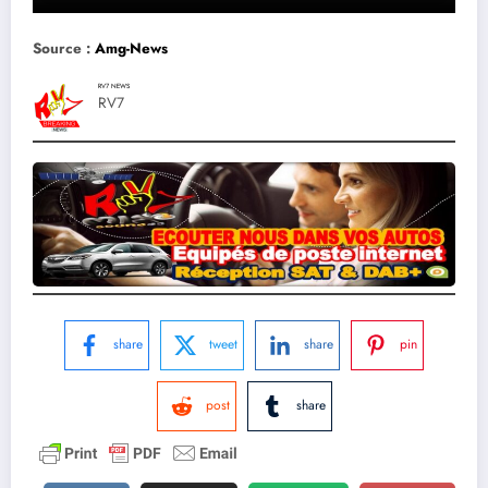
Source :
Amg-News
RV7 NEWS
RV7
share
tweet
share
pin
post
share