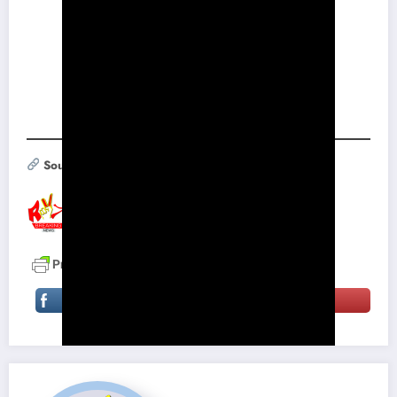
La Dr. Meryl Nass, spécialiste des armes biologiques et
lanceuse d’alerte à la pointe du combat* contre le « Traité
sur les
#pandemie
» de l’
#oms
, nous donne toutes les
clés, enjeux et deadlines : – pour comprendre pourquoi ce
Traité est une menace politique mondiale imminente – pour
partager autour de soi et alerter le plus grand nombre.
Interview en anglais sous-titrée français par KAro pour
BAM!
Source :
Guy Boulia
nne
RV7 NEWS
RV7