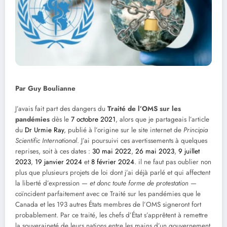
Par Guy Boulianne
J’avais fait part des dangers du
Traité de l’OMS sur les
pandémies
dès le
7 octobre 2021
, alors que je partageais l’article
du
Dr Urmie Ray
, publié à l’origine sur le site internet de
Principia
Scientific International
. J’ai poursuivi ces avertissements à quelques
reprises, soit à ces dates :
30 mai 2022
,
26 mai 2023
,
9 juillet
2023
,
19 janvier 2024
et
8 février 2024
. il ne faut pas oublier non
plus que plusieurs projets de loi dont j’ai déjà parlé et qui affectent
la liberté d’expression —
et donc toute forme de protestation
—
coïncident parfaitement avec ce Traité sur les pandémies que le
Canada et les 193 autres États membres de l’OMS signeront fort
probablement. Par ce traité, les chefs d’État s’apprêtent à remettre
la souveraineté de leurs nations entre les mains d’un gouvernement