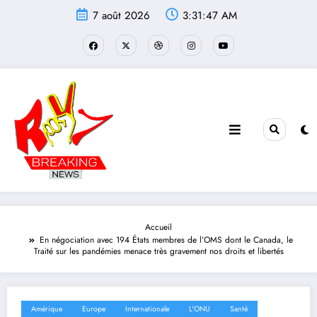
Aller
7 août 2026
3:31:48 AM
au
contenu
Accueil
En négociation avec 194 États membres de l’OMS dont le Canada, le
Traité sur les pandémies menace très gravement nos droits et libertés
Amérique
Europe
Internationale
L'ONU
Santé