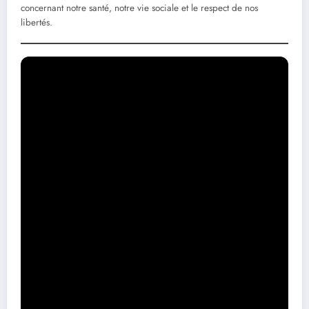
concernant notre santé, notre vie sociale et le respect de nos
libertés.
APPEL À MOBILISATION par le Pr CHRISTIAN PERRONNE « Que les
citoyens alertent leurs entourages, interpellent leurs élus et les journalistes,
diffusent leurs actions, informent sans relâche ceux qui ne savent pas
encore que nos libertés fondamentales sont menacées par des intérêts
mondiaux privés… »
#StopTraitéOMS
#TraitéPandémies
#OMS