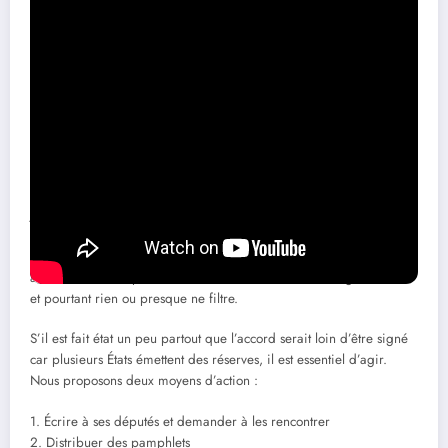
➽ Traité sur les pandémies :
agissons!
Actuellement négocié par le gouvernement fédéral et 194 autres
États membres de l’OMS depuis 2021 et devant être adopté
définitivement le 24 mai 2024, le Traité de l’OMS sur les
pandémies menace gravement nos droits et libertés. En effet, sous
couvert de nous préparer à une prochaine pandémie, ce traité va
confier à l’OMS une autorité sur les états signataires qui se verront
justifiés de procéder à des confinements, ainsi qu’à d’autres
mesures sanitaires (par exemple le port obligatoire du masque),
voire de procéder à une vaccination de masse dès lors que l’OMS
aura déclaré une pandémie. On est dans la dernière ligne droite
et pourtant rien ou presque ne filtre.
S’il est fait état un peu partout que l’accord serait loin d’être signé
car plusieurs États émettent des réserves, il est essentiel d’agir.
Nous proposons deux moyens d’action :
1. Écrire à ses députés et demander à les rencontrer
2. Distribuer des pamphlets