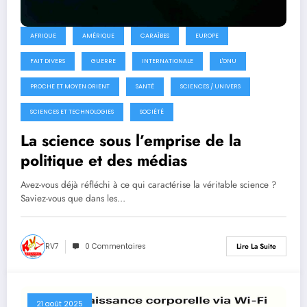
AFRIQUE
AMÉRIQUE
CARAÏBES
EUROPE
FAIT DIVERS
GUERRE
INTERNATIONALE
L'ONU
PROCHE ET MOYEN ORIENT
SANTÉ
SCIENCES / UNIVERS
SCIENCES ET TECHNOLOGIES
SOCIÉTÉ
La science sous l’emprise de la
politique et des médias
Avez-vous déjà réfléchi à ce qui caractérise la véritable science ?
Saviez-vous que dans les…
RV7
0 Commentaires
Lire La Suite
21 août 2025