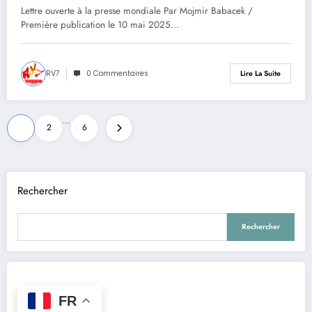
humaine et de la démocratie
Lettre ouverte à la presse mondiale Par Mojmir Babacek /
instrumentée par les
Première publication le 10 mai 2025…
neurotechnologies
RV7
0 Commentaires
Lire La Suite
Pagination
…
1
2
6
des
publications
Rechercher
Rechercher
FR