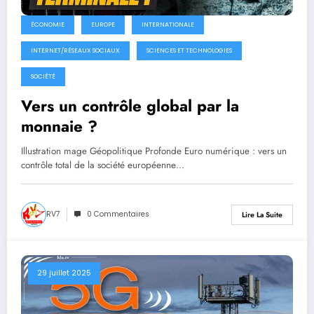
ÉCONOMIE
EUROPE
INTERNATIONALE
INTERNET/RÉSEAUX SOCIAUX
SCIENCES ET TECHNOLOGIES
SOCIÉTÉ
Vers un contrôle global par la
monnaie ?
Illustration mage Géopolitique Profonde Euro numérique : vers un
contrôle total de la société européenne…
RV7
0 Commentaires
Lire La Suite
29 juillet 2025