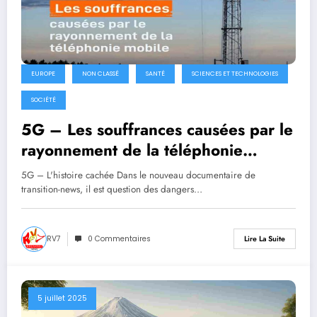
EUROPE
NON CLASSÉ
SANTÉ
SCIENCES ET TECHNOLOGIES
SOCIÉTÉ
5G – Les souffrances causées par le
rayonnement de la téléphonie
mobile
5G – L'histoire cachée Dans le nouveau documentaire de
transition-news, il est question des dangers…
RV7
0 Commentaires
Lire La Suite
5 juillet 2025