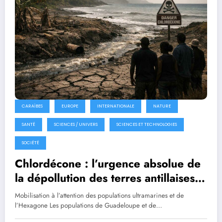
CARAÏBES
EUROPE
INTERNATIONALE
NATURE
SANTÉ
SCIENCES / UNIVERS
SCIENCES ET TECHNOLOGIES
SOCIÉTÉ
Chlordécone : l’urgence absolue de
la dépollution des terres antillaises,
un enjeu sanitaire, environnemental
Mobilisation à l’attention des populations ultramarines et de
et démocratique
l’Hexagone Les populations de Guadeloupe et de…