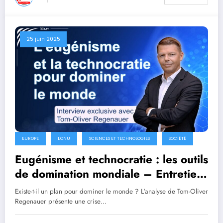
25 juin 2025
EUROPE
L'ONU
SCIENCES ET TECHNOLOGIES
SOCIÉTÉ
Eugénisme et technocratie : les outils
de domination mondiale – Entretien
exclusif avec Tom-Oliver Regenaue
Existe-t-il un plan pour dominer le monde ? L'analyse de Tom-Oliver
Regenauer présente une crise…