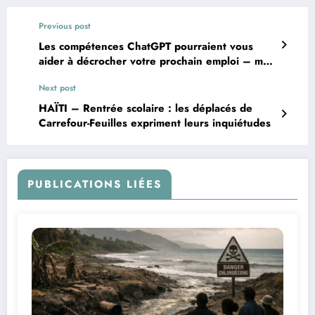
Previous post
Les compétences ChatGPT pourraient vous
aider à décrocher votre prochain emploi – mais
la plupart des gens utilisent encore l’IA juste
Next post
pour le plaisir, selon une nouvelle enquête
HAÏTI – Rentrée scolaire : les déplacés de
Carrefour-Feuilles expriment leurs inquiétudes
PUBLICATIONS LIÉES