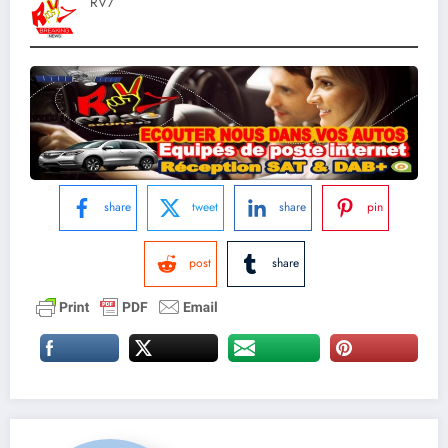
RV7
share
tweet
share
pin
post
share