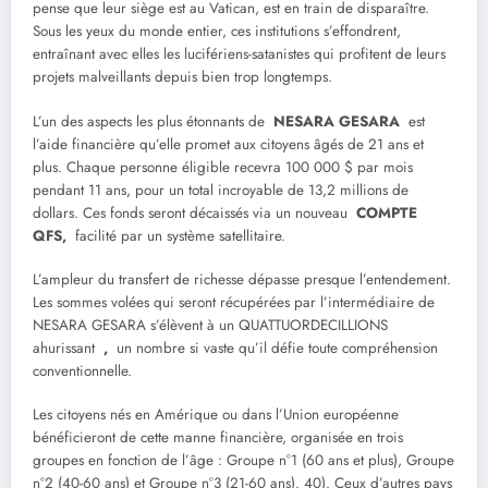
pense que leur siège est au Vatican, est en train de disparaître.
Sous les yeux du monde entier, ces institutions s’effondrent,
entraînant avec elles les lucifériens-satanistes qui profitent de leurs
projets malveillants depuis bien trop longtemps.
L’un des aspects les plus étonnants de
NESARA GESARA
est
l’aide financière qu’elle promet aux citoyens âgés de 21 ans et
plus. Chaque personne éligible recevra 100 000 $ par mois
pendant 11 ans, pour un total incroyable de 13,2 millions de
dollars. Ces fonds seront décaissés via un nouveau
COMPTE
QFS,
facilité par un système satellitaire.
L’ampleur du transfert de richesse dépasse presque l’entendement.
Les sommes volées qui seront récupérées par l’intermédiaire de
NESARA GESARA s’élèvent à un QUATTUORDECILLIONS
ahurissant
,
un nombre si vaste qu’il défie toute compréhension
conventionnelle.
Les citoyens nés en Amérique ou dans l’Union européenne
bénéficieront de cette manne financière, organisée en trois
groupes en fonction de l’âge : Groupe n°1 (60 ans et plus), Groupe
n°2 (40-60 ans) et Groupe n°3 (21-60 ans). 40). Ceux d’autres pays