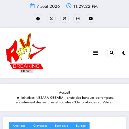
Aller
7 août 2026
11:29:23 PM
au
contenu
Accueil
Initiatives NESARA GESARA : chute des banques corrompues,
effondrement des marchés et sociétés d’État profondes au Vatican
Amérique
Croyances
Économie
Europe