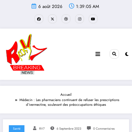
Aller
6 août 2026
1:39:06 AM
au
contenu
Accueil
Médecin : Les pharmaciens continuent de refuser les prescriptions
d’ivermectine, soulevant des préoccupations éthiques
Santé
RV7
6 Septembre 2023
0 Commentaires