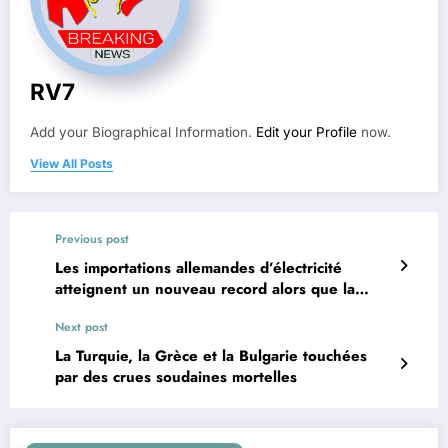
RV7
Add your Biographical Information.
Edit your Profile
now.
View All Posts
Previous post
Les importations allemandes d’électricité
atteignent un nouveau record alors que la
sortie du nucléaire augmente les coûts de
Next post
production
La Turquie, la Grèce et la Bulgarie touchées
par des crues soudaines mortelles