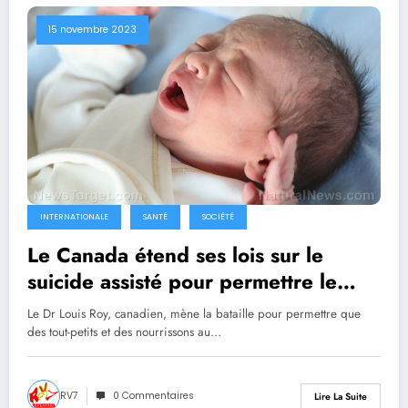
15 novembre 2023
INTERNATIONALE
SANTÉ
SOCIÉTÉ
Le Canada étend ses lois sur le
suicide assisté pour permettre le
meurtre d’ENFANTS à des fins
Le Dr Louis Roy, canadien, mène la bataille pour permettre que
lucratives
des tout-petits et des nourrissons au…
RV7
0 Commentaires
Lire La Suite