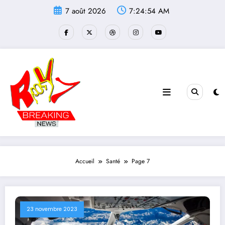
Aller
7 août 2026
7:24:55 AM
au
contenu
Accueil
Santé
Page 7
23 novembre 2023