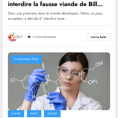
interdire la fausse viande de Bill
Gates en raison de « graves
Dans une première dans le monde développé, l'Italie, un pays
problèmes de santé »
européen, a décidé d' interdire toute…
RV7
0 Commentaires
Lire La Suite
4 novembre 2023
EUROPE
SANTÉ
SOCIÉTÉ