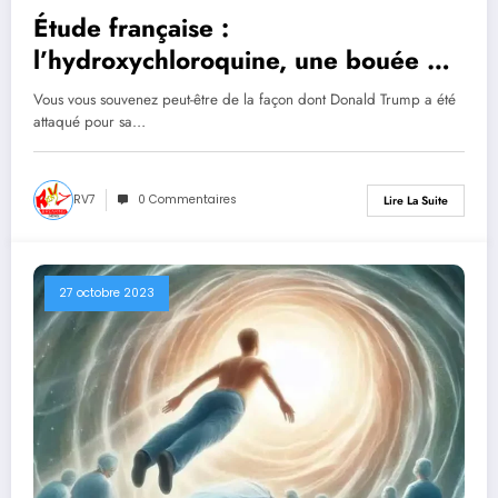
Étude française :
l’hydroxychloroquine, une bouée de
sauvetage potentielle dans les
Vous vous souvenez peut-être de la façon dont Donald Trump a été
maladies Covid
attaqué pour sa…
RV7
0 Commentaires
Lire La Suite
27 octobre 2023