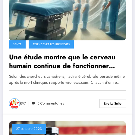
SANTÉ
SCIENCES ET TECHNOLOGIES
Une étude montre que le cerveau
humain continue de fonctionner
longtemps après la mort selon des
Selon des chercheurs canadiens, l’activité cérébrale persiste même
scientifiques
après la mort clinique, rapporte wionews.com. Chacun d’entre…
RV7
0 Commentaires
Lire La Suite
27 octobre 2023