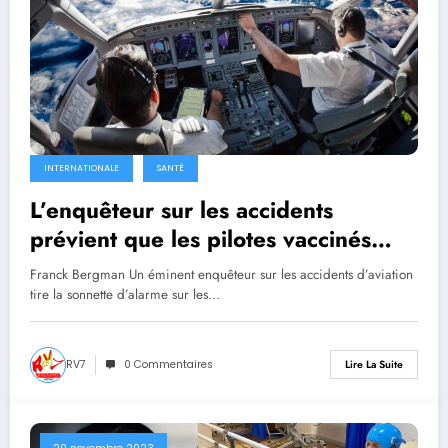
INTERNATIONALE
SANTÉ
L’enquêteur sur les accidents
prévient que les pilotes vaccinés
mettent les passagers en danger
Franck Bergman Un éminent enquêteur sur les accidents d’aviation
tire la sonnette d’alarme sur les…
RV7
0 Commentaires
Lire La Suite