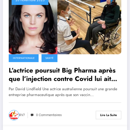
20 novembre 2023
INTERNATIONALE
SANTÉ
L’actrice poursuit Big Pharma après
que l’injection contre Covid lui ait
laissé des problèmes de santé
Par David Lindfield Une actrice australienne poursuit une grande
dévastateurs
entreprise pharmaceutique après que son vaccin…
RV7
0 Commentaires
Lire La Suite