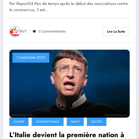
les corps des défunts sont remplis
Par Report24 Peu de temps après le début des vaccinations contre
de caillots anormaux depuis 2021
le coronavirus, il est…
RV7
0 Commentaires
Lire La Suite
7 novembre 2023
EUROPE
INTERNATIONALE
SANTÉ
SOCIÉTÉ
L’Italie devient la première nation à