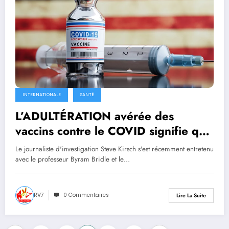
INTERNATIONALE
SANTÉ
L’ADULTÉRATION avérée des
vaccins contre le COVID signifie que
les Américains peuvent désormais
Le journaliste d'investigation Steve Kirsch s'est récemment entretenu
poursuivre en justice les fabricants
avec le professeur Byram Bridle et le…
de vaccins – et la FDA est OBLIGÉE
de prendre des mesures en les
RV7
0 Commentaires
Lire La Suite
retirant du marché.