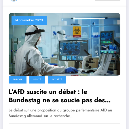
14 novembre 2023
EUROPE
SANTÉ
SOCIÉTÉ
L’AfD suscite un débat : le
Bundestag ne se soucie pas des
risques liés à la recherche sur le
Le débat sur une proposition du groupe parlementaire AfD au
gain de fonction
Bundestag allemand sur la recherche…