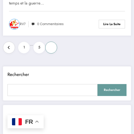
temps et la guerre…
RV7
0 Commentaires
Lire La Suite
Pagination
…
1
5
6
des
publications
Rechercher
Rechercher
FR