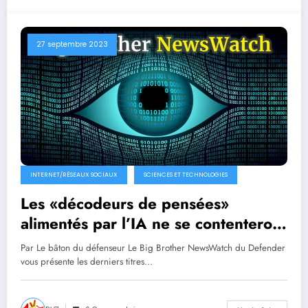
27 septembre 2023
INTERNET/RÉSEAUX SOCIAUX
SCIENCES ET TECHNOLOGIES
Les «décodeurs de pensées»
alimentés par l’IA ne se contenteront
pas de lire dans vos pensées, ils le
Par Le bâton du défenseur Le Big Brother NewsWatch du Defender
changeront et plus encore
vous présente les derniers titres…