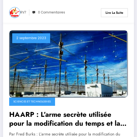
haine », de « désinformation » et
bien plus encore.
RV7
0 Commentaires
Lire La Suite
2 septembre 2023
SCIENCES ET TECHNOLOGIES
HAARP : L’arme secrète utilisée
pour la modification du temps et la
guerre électromagnétique
Par Fred Burks : L’arme secrète utilisée pour la modification du