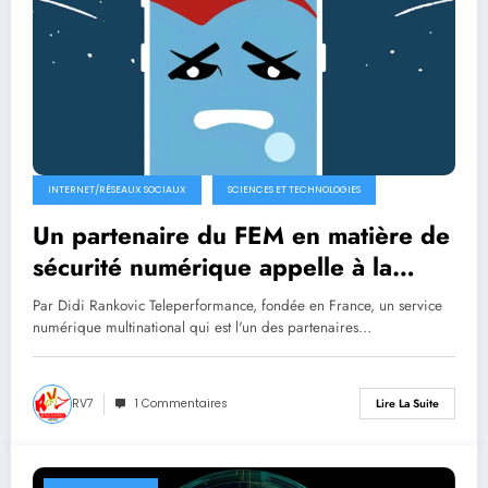
INTERNET/RÉSEAUX SOCIAUX
SCIENCES ET TECHNOLOGIES
Un partenaire du FEM en matière de
sécurité numérique appelle à la
répression en ligne des contenus «
Par Didi Rankovic Teleperformance, fondée en France, un service
préjudiciables »
numérique multinational qui est l'un des partenaires…
RV7
1 Commentaires
Lire La Suite