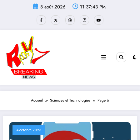
Aller
8 août 2026
11:37:44 PM
au
contenu
Accueil
Sciences et Technologies
Page 6
4 octobre 2023