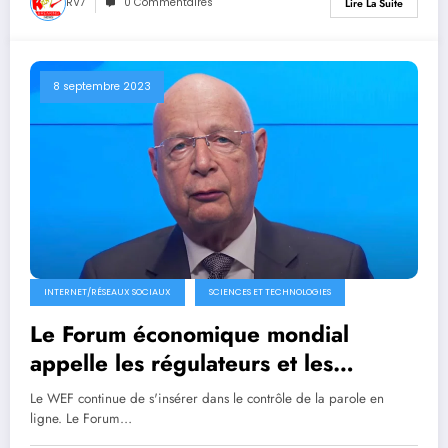
RV7
0 Commentaires
Lire La Suite
8 septembre 2023
INTERNET/RÉSEAUX SOCIAUX
SCIENCES ET TECHNOLOGIES
Le Forum économique mondial
appelle les régulateurs et les
entreprises technologiques à utiliser
Le WEF continue de s'insérer dans le contrôle de la parole en
ses définitions de « discours de
ligne. Le Forum…