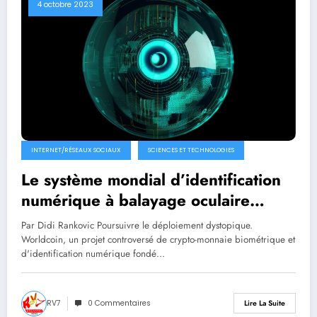
4 octobre 2023
INTERNET/RÉSEAUX SOCIAUX
SCIENCES ET TECHNOLOGIES
Le système mondial d’identification
numérique à balayage oculaire
Worldcoin suggère de l’utiliser pour
Par Didi Rankovic Poursuivre le déploiement dystopique.
le bien-être social
Worldcoin, un projet controversé de crypto-monnaie biométrique et
d'identification numérique fondé…
RV7
0 Commentaires
Lire La Suite